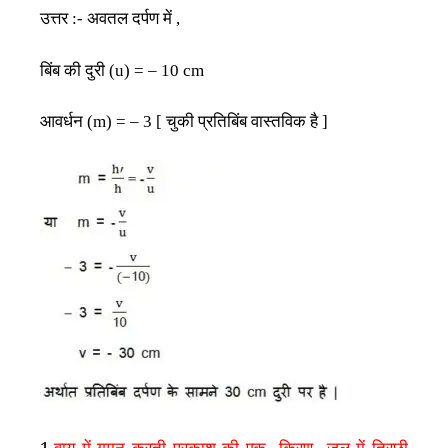
उत्तर
अवतल
दर्पण
में
:-
,
बिंब
की
दुरी
(u) = – 10 cm
आवर्धन
चुकी
प्रतिबिंब
वास्तविक
है
(m) = – 3 [
]
1.
वायु में गमन करती प्रकाश की एक किरण जल में तिरछी