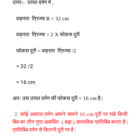
उत्तर
उत्तल
दर्पण
में
:-
,
वक्रता
त्रिज्या
R = 32 cm
वक्रता
त्रिज्या
फोकस
दुरी
= 2 X
फोकस
दूरी
वक्रता
त्रिज्या
=
/2
= 32 /2
= 16 cm
अतः
उस
उत्तल
दर्पण
की
फोकस
दूरी
है
= 16 cm
|
2.
कोई
अवतल
दर्पण
आमने
सामने
10 cm
दूरी
पर
रखे
किसी
बिंब
का
तीन
गुणा
आवर्धित
(
बड़ा
)
वास्तविक
प्रतिबिंब
बनता
है
|
प्रतिबिंब
दर्पण
से
कितनी
दुरी
पर
है
|