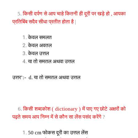
किसी
दर्पण
से
आप
चाहे
कितनी
ही
दूरी
पर
खड़े
हो
आपका
5.
,
प्रतिबिंब
सदैव
सीधा
प्रतीत
होता
है
|
केवल
समलत
केवल
अवतल
केवल
उत्तल
या
तो
समतल
अथवा
उत्तल
उत्तर
या
तो
समतल
अथवा
उत्तल
’:- d.
किसी
शब्दकोश
में
पाए
गए
छोटे
अक्षरों
को
6.
( dictionary )
पढ़ते
समय
आप
निम्न
में
से
कौन
सा
लेंस
पसंद
करेंगे
?
फोकस
दूरी
का
उत्तल
लेंस
50 cm