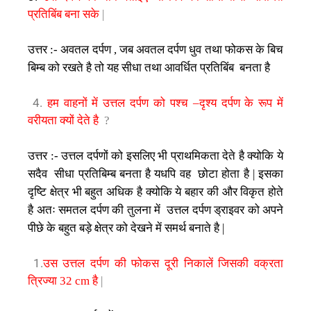
प्रतिबिंब
बना
सके
|
उत्तर
अवतल
दर्पण
जब
अवतल
दर्पण
धुव
तथा
फोकस
के
बिच
:-
,
बिम्ब
को
रखते
है
तो
यह
सीधा
तथा
आवर्धित
प्रतिबिंब
बनता
है
4.
हम
वाहनों
में
उत्तल
दर्पण
को
पश्च
–
दृश्य
दर्पण
के
रूप
में
वरीयता
क्यों
देते
है
?
उत्तर
उत्तल
दर्पणों
को
इसलिए
भी
प्राथमिकता
देते
है
क्योकि
ये
:-
सदैव
सीधा
प्रतिबिम्ब
बनता
है
यधपि
वह
छोटा
होता
है
इसका
|
दृष्टि
क्षेत्र
भी
बहुत
अधिक
है
क्योकि
ये
बहार
की
और
विकृत
होते
है
अतः
समतल
दर्पण
की
तुलना
में
उत्तल
दर्पण
ड्राइवर
को
अपने
पीछे
के
बहुत
बड़े
क्षेत्र
को
देखने
में
समर्थ
बनाते
है
|
1.
उस
उत्तल
दर्पण
की
फोकस
दूरी
निकालें
जिसकी
वक्रता
त्रिज्या
32 cm
है
|