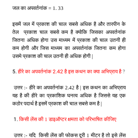
जल
का
अपवर्तनांक
= 1. 33
इसमें
जल
में
प्रकाश
की
चाल
सबसे
अधिक
है
और
तारपीन
के
तेल
प्रकाश
चाल
सबसे
कम
है
क्योकि
जिसका
अपवर्तनांक
जितना
अधिक
होगा
उस
माध्यम
में
प्रकाश
की
चाल
उतनी
ही
कम
होगी
और
जिस
माध्यम
का
अपवर्तनांक
जितना
कम
होगा
उसमे
प्रकाश
की
चाल
उतनी
ही
अधिक
होगी
|
5.
हीरे का अपवर्तनांक 2.42 है इस कथन का क्या अभिप्राय है
?
उत्तर
हीरे
का
अपवर्तनांक
है
इस
कथन
का
अभिप्राय
:-
2.42
|
यह
है
की
हीरे
का
प्रकाशिक
घनत्व
अधिक
है
जिससे
यह
एक
कठोर
पदार्थ
है
इसमें
प्रकाश
की
चाल
सबसे
कम
है
|
किसी
लेंस
की
डाइऑप्टर
क्षमता
को
परिभाषित
कीजिए
1.
1
उत्तर
यदि
किसी
लेंस
की
फोकस
दूरी
मीटर
है
तो
इसे
लेंस
:-
1