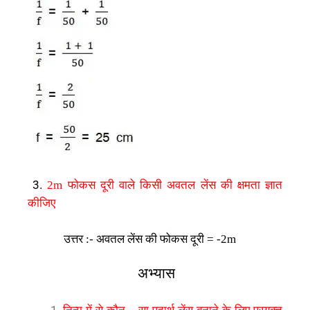
फोकस
दूरी
वाले
किसी
अवतल
लेंस
की
क्षमता
ज्ञात
3.
2m
कीजिए
उत्तर
अवतल
लेंस
की
फोकस
दूरी
:-
= -2m
अभ्यास
निन्म
में
से
कौन
सा
पदार्थ
लेंस
बनाने
के
लिए
प्रयुक्त