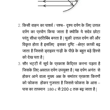
किसी
वाहन
का
पाशर्व
पश्च
दृश्य
दर्पण
के
लिए
उत्तल
/
–
दर्पण
का
प्रयोग
किया
जाता
है
क्योकि
ये
सदेव
छोटा
परंतु
सीधा
प्रतिबिंब
बनता
है
चुकी
उत्तल
दर्पण
की
और
|
विकृत
होता
है
इसलिए
इसका
दृष्टि
क्षेत्र
काफी
बढ़
–
जाता
है
जिससे
ड्राइवर
गाड़ी
के
पीछे
के
बहुत
बड़े
हिस्से
को
देख
पता
है
|
सौर
भट्टी
में
सूर्य
के
प्रकाश
केंद्रित
करना
पड़ता
है
जिसके
लिए
अवतल
दर्पण
उपयुक्त
है
यह
दर्पण
अनंत
से
|
होकर
आने
वाला
मुख्य
अक्ष
के
समांतर
प्रकाश
किरणों
को
फोकस
होकर
गुजरता
है
जिससे
फोकस
के
आस
–
पास
का
तापमान
से
तक
बढ़
जाता
है
200 c
180 c
|