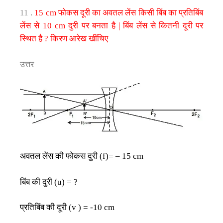
फोकस
दूरी
का
अवतल
लेंस
किसी
बिंब
का
प्रतिबिंब
11 .
15
cm
लेंस
से
दुरी
पर
बनता
है
बिंब
लेंस
से
कितनी
दूरी
पर
10 cm
|
स्थित
है
किरण
आरेख
खींचिए
?
उत्तर
अवतल
लेंस
की
फोकस
दुरी
(f)= – 15 cm
बिंब
की
दुरी
(u) = ?
प्रतिबिंब
की
दूरी
(v ) = -10 cm