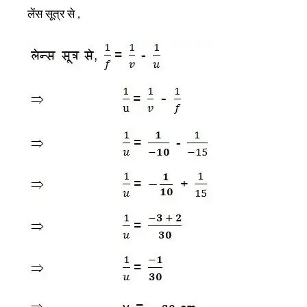
लेंस
सूत्र
से
,