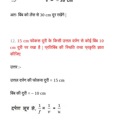
अतः
बिंब
को
लेंस
से
दूर
रखेंगे
30 cm
|
फोकस
दूरी
के
किसी
उत्तल
दर्पण
से
कोई
बिंब
12.
15 cm
10
दुरी
पर
रखा
है
प्रतिबिंब
की
स्थिति
तथा
प्रकृति
ज्ञात
cm
|
कीजिए
उत्तर
:-
उत्तल
दर्पण
की
फोकस
दूरी
= 15 cm
बिंब
की
दुरी
= – 10 cm