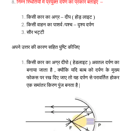
निम्न
स्थितियों
में
प्रयुक्त
दर्पण
का
प्रकार
बताइए
8.
–
किसी
कार
का
अग्र
दीप
होड़
लाइट
–
(
)
किसी
वाहन
का
पाशर्व
पश्च
दृश्य
दर्पण
/
–
सौर
भट्टी
अपने
उत्तर
की
कारण
सहित
पुष्टि
कीजिए
किसी
कार
का
अग्र
दीपो
हेडलाइट
अवतल
दर्पण
का
(
)
बनाया
जाता
है
क्योंकि
यदि
बल्ब
को
दर्पण
के
मुख्य
,
फोकस
पर
रख
दिए
जाए
तो
यह
दर्पण
से
परावर्तित
होकर
एक
समांतर
किरण
पुंज
बनता
है
|