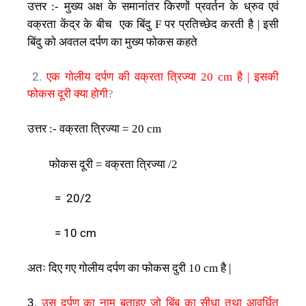
उत्तर
मुख्य
अक्ष
के
समानांतर
किरणों
प्रवर्तन
के
ध्रुव
एवं
:-
वक्रता
केंद्र
के
बीच
एक
बिंदु
पर
प्रतिच्छेद
करती
है
इसी
F
|
बिंदु
को
अवतल
दर्पण
का
मुख्य
फोकस
कहते
2.
एक
गोलीय
दर्पण
की
वक्रता
त्रिज्या
20 cm
है
|
इसकी
फोकस
दूरी
क्या
होगी
?
उत्तर
वक्रता
त्रिज्या
:-
= 20 cm
फोकस
दूरी
वक्रता
त्रिज्या
=
/2
= 20/2
= 10 cm
अतः
दिए
गए
गोलीय
दर्पण
का
फोकस
दुरी
है
10 cm
|
3.
उस
दर्पण
का
नाम
बताइए
जो
बिंब
का
सीधा
तथा
आवर्धित