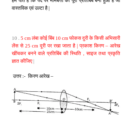
हम
पाते
है
कि
पर्दे
पर
मोमबत्ती
का
पूरा
प्रतिबिंब
बना
हुआ
है
जो
वास्तविक
एवं
उल्टा
है
|
लंबा
कोई
बिंब
फोकस
दुरी
के
किसी
अभिसारी
10 .
5 cm
10 cm
लेंस
से
दूरी
पर
रखा
जाता
है
प्रकाश
किरण
आरेख
25 cm
|
–
खींचकर
बनने
वाले
प्रतिबिंब
की
स्थिति
साइज
तथा
प्रकृति
,
ज्ञात
कीजिए
|
उत्तर
किरण
आरेख
:-
–