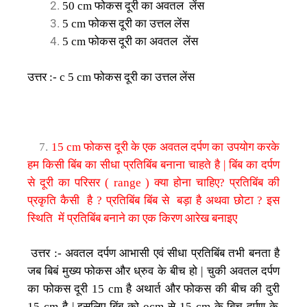
फोकस
दूरी
का
अवतल
लेंस
50 cm
फोकस
दूरी
का
उत्तल
लेंस
5 cm
फोकस
दूरी
का
अवतल
लेंस
5 cm
उत्तर
फोकस
दूरी
का
उत्तल
लेंस
:- c 5 cm
फोकस
दूरी
के
एक
अवतल
दर्पण
का
उपयोग
करके
7.
15 cm
हम
किसी
बिंब
का
सीधा
प्रतिबिंब
बनाना
चाहते
है
बिंब
का
दर्पण
|
से
दूरी
का
परिसर
क्या
होना
चाहिए
प्रतिबिंब
की
( range )
?
प्रकृति
कैसी
है
प्रतिबिंब
बिंब
से
बड़ा
है
अथवा
छोटा
इस
?
?
स्थिति
में
प्रतिबिंब
बनाने
का
एक
किरण
आरेख
बनाइए
उत्तर
अवतल
दर्पण
आभासी
एवं
सीधा
प्रतिबिंब
तभी
बनता
है
:-
जब
बिबं
मुख्य
फोकस
और
ध्रुव
के
बीच
हो
चुकी
अवतल
दर्पण
|
का
फोकस
दूरी
है
अथार्त
और
फोकस
की
बीच
की
दुरी
15 cm
है
इसलिए
बिंब
को
से
के
बिच
दर्पण
के
15 cm
|
ocm
15 cm