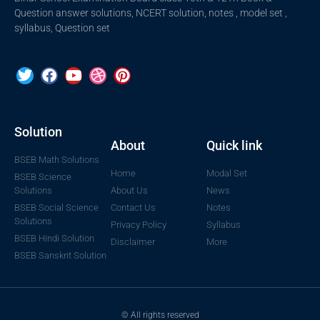
Question answer solutions, NCERT solution, notes , model set ,
syllabus, Question set
Solution
About
Quick link
BSEB Math Solutions
Home
Modal Set
BSEB Science
Solutions
About Us
News
BSEB Social Science
Contact Us
Notes
Solutions
Privacy Policy
Syllabus
BSEB Hindi Solution
Disclaimer
More
BSEB Sanskrit Solution
© All rights reserved