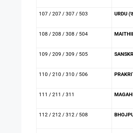
107 / 207 / 307 / 503
URDU (उर्
108 / 208 / 308 / 504
MAITHILI
109 / 209 / 309 / 505
SANSKRIT
110 / 210 / 310 / 506
PRAKRIT 
111 / 211 / 311
MAGAHI 
112 / 212 / 312 / 508
BHOJPUR