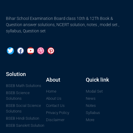
Bihar School Examination Board class 10th & 12Th Book &
Question answer solutions, NCERT solution, notes , model set ,
syllabus, Question set
Solution
About
Quick link
BSEB Math Solutions
Home
Modal Set
BSEB Science
Solutions
About Us
News
BSEB Social Science
Contact Us
Notes
Solutions
Privacy Policy
Syllabus
BSEB Hindi Solution
Disclaimer
More
BSEB Sanskrit Solution