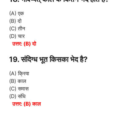
(A) एक
(B) दो
(C) तीन
(D) चार
उत्तर: (B) दो
19. संदिग्ध भूत किसका भेद है?
(A) क्रिया
(B) काल
(C) समास
(D) संधि
उत्तर: (B) काल