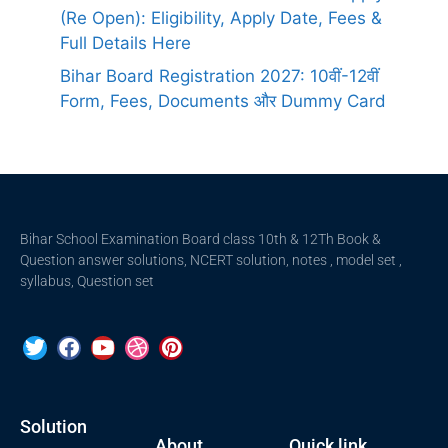
(Re Open): Eligibility, Apply Date, Fees &
Full Details Here
Bihar Board Registration 2027: 10वीं-12वीं
Form, Fees, Documents और Dummy Card
Bihar School Examination Board class 10th & 12Th Book &
Question answer solutions, NCERT solution, notes , model set ,
syllabus, Question set
Solution
About
Quick link