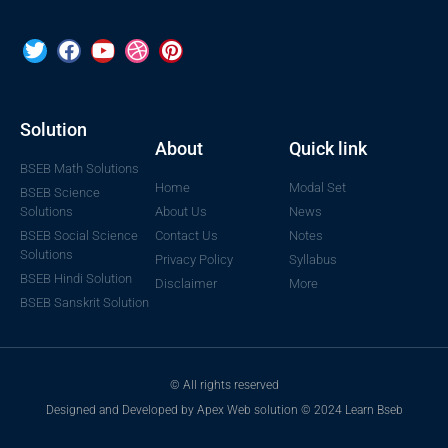
Solution
About
Quick link
BSEB Math Solutions
Home
Modal Set
BSEB Science
Solutions
About Us
News
BSEB Social Science
Contact Us
Notes
Solutions
Privacy Policy
Syllabus
BSEB Hindi Solution
Disclaimer
More
BSEB Sanskrit Solution
© All rights reserved
Designed and Developed by Apex Web solution © 2024 Learn Bseb