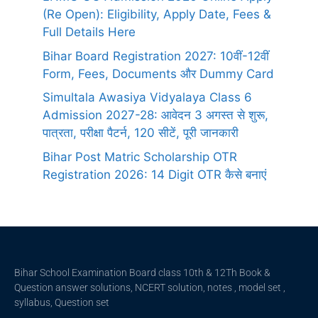
(Re Open): Eligibility, Apply Date, Fees &
Full Details Here
Bihar Board Registration 2027: 10वीं-12वीं
Form, Fees, Documents और Dummy Card
Simultala Awasiya Vidyalaya Class 6
Admission 2027-28: आवेदन 3 अगस्त से शुरू,
पात्रता, परीक्षा पैटर्न, 120 सीटें, पूरी जानकारी
Bihar Post Matric Scholarship OTR
Registration 2026: 14 Digit OTR कैसे बनाएं
Bihar School Examination Board class 10th & 12Th Book &
Question answer solutions, NCERT solution, notes , model set ,
syllabus, Question set