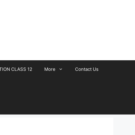
TION CLASS 12
More
Contact Us