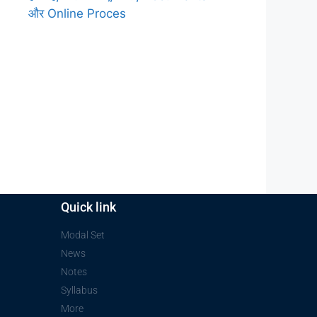
और Online Proces
Quick link
Modal Set
News
Notes
Syllabus
More