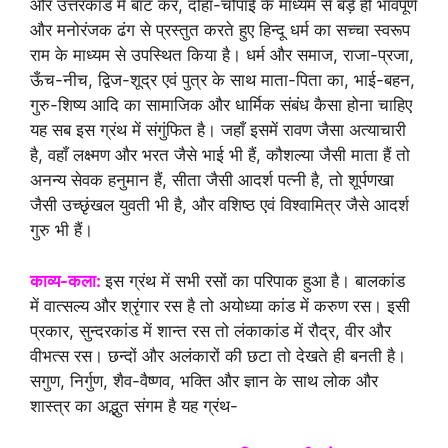
और उत्तरकांड में बाँट कर, दोहा-चौपाई के माध्यम से बड़े ही भावपूर्ण
और मनोरंजक ढंग से प्रस्तुत करते हुए हिन्दू धर्म का सच्चा स्वरूप
राम के माध्यम से उपस्थित किया है। धर्म और समाज, राजा-प्रजा,
ऊँच-नीच, द्विज-शूद्र एवं पुत्र के साथ माता-पिता का, भाई-बहन,
गुरु-शिष्य आदि का सामाजिक और धार्मिक संबंध कैसा होना चाहिए
यह सब इस ग्रंथ में संगुंफित है। जहाँ इसमें रावण जैसा अत्याचारी
है, वहाँ लक्ष्मण और भरत जैसे भाई भी हैं, कौशल्या जैसी माता हैं तो
अनन्य सेवक हनुमान हैं, सीता जैसी आदर्श पत्नी है, तो शूर्पणखा
जैसी उच्छृंखल युवती भी है, और वशिष्ठ एवं विश्वामित्र जैसे आदर्श
गुरु भी हैं।
काव्य-कला:
इस ग्रंथ में सभी रसों का परिपाक हुआ है। बालकांड
में वात्सल्य और श्रृंगार रस है तो अयोध्या कांड में करुण रस। इसी
प्रकार, सुन्दरकांड में शान्त रस तो लंकाकांड में रौद्र, वीर और
वीभत्स रस। छन्दों और अलंकारों की छटा तो देखते ही बनती है।
सगुण, निर्गुण, शैव-वैष्णव, भक्ति और ज्ञान के साथ लोक और
शास्त्र का अद्भुत संगम है यह ग्रंथ-