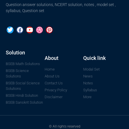
Question answer solutions, NCERT solution, notes , model set ,
syllabus, Question set
Solution
About
Quick link
BSEB Math Solutions
Home
Modal Set
BSEB Science
Solutions
About Us
News
BSEB Social Science
Contact Us
Notes
Solutions
Privacy Policy
Syllabus
BSEB Hindi Solution
Disclaimer
More
BSEB Sanskrit Solution
© All rights reserved