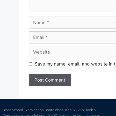
Save my name, email, and website in t
Bihar School Examination Board class 10th & 12Th Book &
Question answer solutions, NCERT solution, notes , model set ,