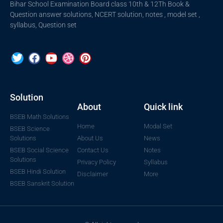
Bihar School Examination Board class 10th & 12Th Book &
Question answer solutions, NCERT solution, notes , model set ,
syllabus, Question set
Solution
About
Quick link
BSEB Math Solutions
Home
Modal Set
BSEB Science
Solutions
About Us
News
BSEB Social Science
Contact Us
Notes
Solutions
Privacy Policy
Syllabus
BSEB Hindi Solution
Disclaimer
More
BSEB Sanskrit Solution