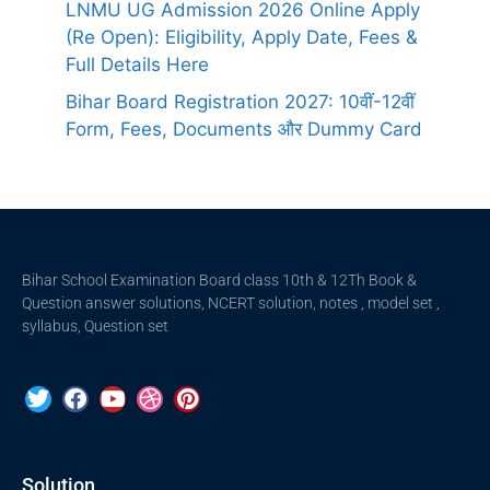
LNMU UG Admission 2026 Online Apply
(Re Open): Eligibility, Apply Date, Fees &
Full Details Here
Bihar Board Registration 2027: 10वीं-12वीं
Form, Fees, Documents और Dummy Card
Bihar School Examination Board class 10th & 12Th Book &
Question answer solutions, NCERT solution, notes , model set ,
syllabus, Question set
Solution