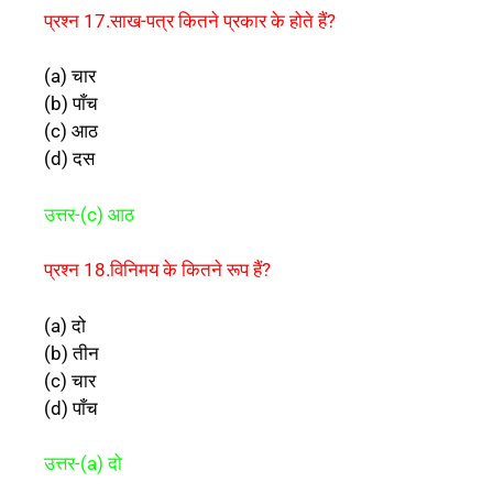
प्रश्न 17.साख-पत्र कितने प्रकार के होते हैं?
(a) चार
(b) पाँच
(c) आठ
(d) दस
उत्तर-(c) आठ
प्रश्न 18.विनिमय के कितने रूप हैं?
(a) दो
(b) तीन
(c) चार
(d) पाँच
उत्तर-(a) दो