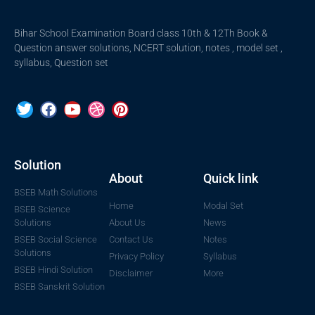
Bihar School Examination Board class 10th & 12Th Book &
Question answer solutions, NCERT solution, notes , model set ,
syllabus, Question set
Solution
About
Quick link
BSEB Math Solutions
Home
Modal Set
BSEB Science
Solutions
About Us
News
BSEB Social Science
Contact Us
Notes
Solutions
Privacy Policy
Syllabus
BSEB Hindi Solution
Disclaimer
More
BSEB Sanskrit Solution