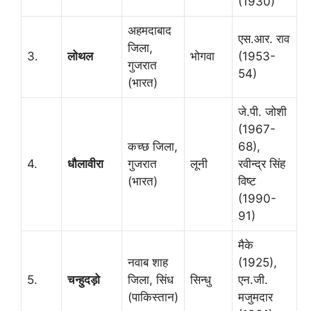
(1930)
अहमदाबाद
एस.आर. राव
जिला,
3.
लोथल
भोगवा
(1953-
गुजरात
54)
(भारत)
जे.पी. जोशी
(1967-
कच्छ जिला,
68),
4.
धौलावीरा
गुजरात
लूनी
रवीन्द्र सिंह
(भारत)
विष्ट
(1990-
91)
मैके
नवाब शाह
(1925),
5.
चन्हुदड़ो
जिला, सिंध
सिन्धु
एन.जी.
(पाकिस्तान)
मजुमदार