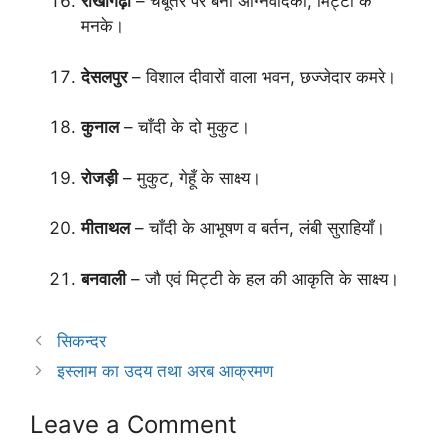
राखीगढ़ी
– चबूतरे पर बनी अग्निवेदिका, मिट्टी के
मनके।
देसलपुर
– विशाल दीवारों वाला भवन, छज्जेदार कमरे।
कुनाल
– चाँदी के दो मुकुट।
रोजड़ी
– मुकुट, गेहूँ के साक्ष्य।
मीताथल
– चाँदी के आभूषण व बर्तन, लंबी सुराहियाँ।
बनवाली
– जौ एवं मिट्टी के हल की आकृति के साक्ष्य।
सिकन्दर
इस्लाम का उदय तथा अरब आक्रमण
Leave a Comment