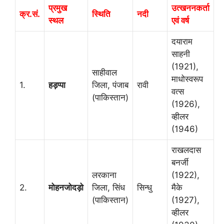
प्रमुख
उत्खननकर्ता
क्र.सं.
स्थिति
नदी
स्थल
एवं वर्ष
दयाराम
साहनी
(1921),
साहीवाल
माधोस्वरूप
1.
हड़प्पा
जिला, पंजाब
रावी
वत्स
(पाकिस्तान)
(1926),
व्हीलर
(1946)
राखलदास
बनर्जी
लरकाना
(1922),
2.
मोहनजोदड़ो
जिला, सिंध
सिन्धु
मैके
(पाकिस्तान)
(1927),
व्हीलर