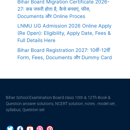
Bihar Board Migration Certificate 2026-
27: कब जरूरी होता है, कैसे बनवाएं, फीस,
Documents और Online Proces
LNMU UG Admission 2026 Online Apply
(Re Open): Eligibility, Apply Date, Fees &
Full Details Here
Bihar Board Registration 2027: 10वीं-12वीं
Form, Fees, Documents और Dummy Card
Bihar School Examination Board class 10th & 12Th Book &
Question answer solutions, NCERT solution, notes , model set ,
syllabus, Question set