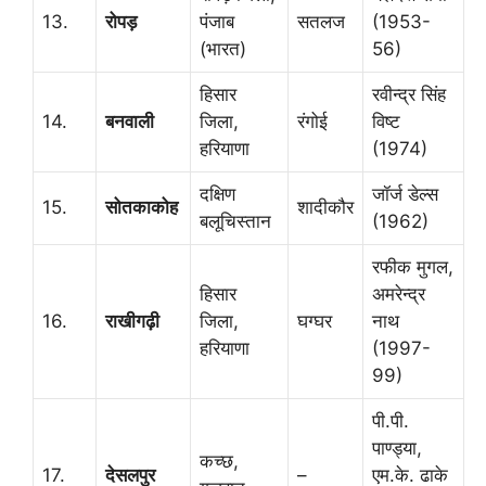
13.
रोपड़
पंजाब
सतलज
(1953-
(भारत)
56)
हिसार
रवीन्द्र सिंह
14.
बनवाली
जिला,
रंगोई
विष्ट
हरियाणा
(1974)
दक्षिण
जॉर्ज डेल्स
15.
सोतकाकोह
शादीकौर
बलूचिस्तान
(1962)
रफीक मुगल,
हिसार
अमरेन्द्र
16.
राखीगढ़ी
जिला,
घग्घर
नाथ
हरियाणा
(1997-
99)
पी.पी.
पाण्ड्या,
कच्छ,
17.
देसलपुर
–
एम.के. ढाके