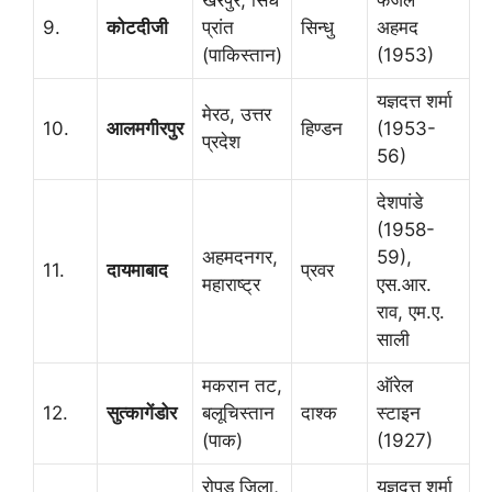
खैरपुर, सिंध
फजल
9.
कोटदीजी
प्रांत
सिन्धु
अहमद
(पाकिस्तान)
(1953)
यज्ञदत्त शर्मा
मेरठ, उत्तर
10.
आलमगीरपुर
हिण्डन
(1953-
प्रदेश
56)
देशपांडे
(1958-
अहमदनगर,
59),
11.
दायमाबाद
प्रवर
महाराष्ट्र
एस.आर.
राव, एम.ए.
साली
मकरान तट,
ऑरेल
12.
सुत्कागेंडोर
बलूचिस्तान
दाश्क
स्टाइन
(पाक)
(1927)
रोपड़ जिला,
यज्ञदत्त शर्मा