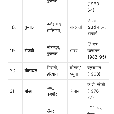
गुजरात
(1963-
64)
जे.एस.
फतेहाबाद
18.
कुनाल
सरस्वती
खत्री व एम.
(हरियाणा)
आचार्य
(7 बार
सौराष्ट्र,
19.
रोजदी
भादर
उत्खनन
गुजरात
1982-95)
भिवानी,
चौटांग/
सूरजभान
20.
मीताथल
हरियाणा
यमुना
(1968)
जे.पी. जोशी
जम्मू-
21.
मांडा
चिनाब
(1976-
कश्मीर
77)
जॉर्ज एफ.
खैबर