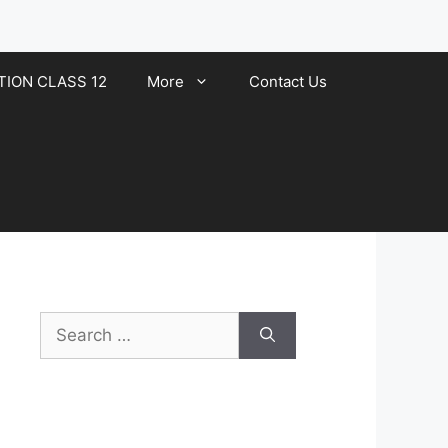
TION CLASS 12
More
Contact Us