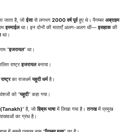
ा जाता है, जो
ईसा
से लगभग
2000 वर्ष पूर्व
हुए थे। पैगम्बर
अब्राहम
नाम
इस्माईल
था। इन दोनों की माताएँ अलग-अलग थीं—
इसहाक
की
ा
था।
नाम “
इजरायल
” था।
लित राष्ट्र
इजरायल
बनाया।
ाष्ट्र
का राजधर्म
यहूदी धर्म
है।
ंशजों को “
यहूदी
” कहा गया।
 (Tanakh)
” है, जो
हिब्रू भाषा
में लिखा गया है।
तनख
में प्रमुख
याख्याओं का ग्रंथ है।
हास में सबसे प्रमुख नाम “
पैगम्बर मूसा
” का है।