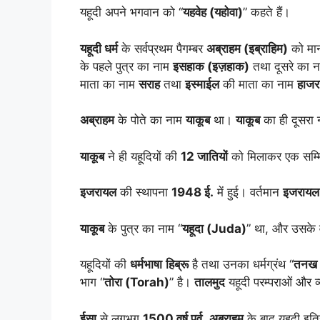
यहूदी अपने भगवान को “
यहवेह (यहोवा)
” कहते हैं।
यहूदी धर्म
के सर्वप्रथम पैगम्बर
अब्राहम (इब्राहिम)
को मान
के पहले पुत्र का नाम
इसहाक (इज़हाक)
तथा दूसरे का 
माता का नाम
सराह
तथा
इस्माईल
की माता का नाम
हाजर
अब्राहम
के पोते का नाम
याकूब
था।
याकूब
का ही दूसरा 
याकूब
ने ही यहूदियों की
12 जातियों
को मिलाकर एक सम्मि
इजरायल
की स्थापना
1948 ई.
में हुई। वर्तमान
इजरायल र
याकूब
के पुत्र का नाम “
यहूदा (Juda)
” था, और उसके व
यहूदियों की
धर्मभाषा
हिब्रू
है तथा उनका धर्मग्रंथ “
तनख
भाग “
तोरा (Torah)
” है।
तालमुद
यहूदी परम्पराओं और व्
ईसा
से लगभग
1500 वर्ष पूर्व
,
अब्राहम
के बाद यहूदी इति