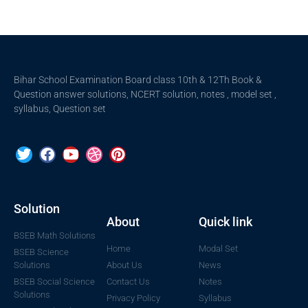
Bihar School Examination Board class 10th & 12Th Book &
Question answer solutions, NCERT solution, notes , model set ,
syllabus, Question set
Solution
About
Quick link
BSEB Math Solutions
Home
Modal Set
BSEB Science
Solutions
About Us
News
BSEB Social Science
Contact Us
Notes
Solutions
Privacy Policy
Syllabus