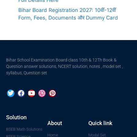
Bihar Board Registration 2027: 10वीं-12वीं
Form, Fees, Documents और Dummy Card
Bihar School Examination Board class 10th & 12Th Book &
Question answer solutions, NCERT solution, notes , model set ,
syllabus, Question set
Solution
About
Quick link
BSEB Math Solutions
Home
Modal Set
BSEB Science