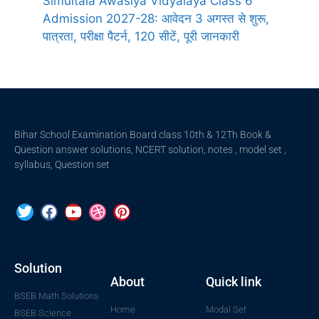
Simultala Awasiya Vidyalaya Class 6
Admission 2027-28: आवेदन 3 अगस्त से शुरू,
पात्रता, परीक्षा पैटर्न, 120 सीटें, पूरी जानकारी
Bihar School Examination Board class 10th & 12Th Book &
Question answer solutions, NCERT solution, notes , model set ,
syllabus, Question set
Solution
About
Quick link
BSEB Math Solutions
Home
Modal Set
BSEB Science